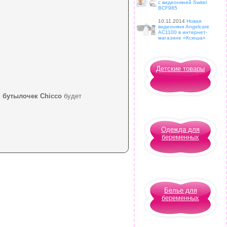
с видеоняней Switel
BCF985
10.11.2014
Новая
видеоняня Angelcare
AC1100 в интернет-
магазине «Ксюша»
Детские товары
 бутылочек Chicco
будет
Одежда для
беременных
Белье для
беременных