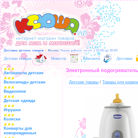
Детские товары
Новости
Контакты
Доставка
Электронный подогреватель
Автокресла детские
Велосипеды детские
Детские товары
/
Товары для кормл
Видеоняни
Детская одежда
Игрушки
Коляски
Конверты для
новорожденных