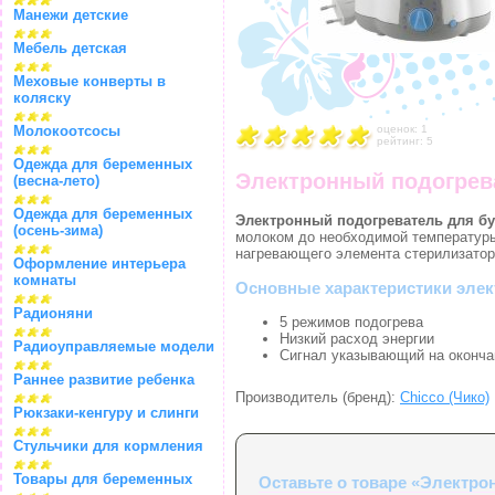
Манежи детские
Мебель детская
Меховые конверты в
коляску
Молокоотсосы
оценок: 1
рейтинг: 5
Одежда для беременных
Электронный подогрев
(весна-лето)
Одежда для беременных
Электронный подогреватель для бу
(осень-зима)
молоком до необходимой температур
нагревающего элемента стерилизатор 
Оформление интерьера
комнаты
Основные характеристики элек
Радионяни
5 режимов подогрева
Низкий расход энергии
Радиоуправляемые модели
Сигнал указывающий на оконча
Раннее развитие ребенка
Производитель (бренд):
Chicco (Чико)
Рюкзаки-кенгуру и слинги
Стульчики для кормления
Товары для беременных
Оставьте о товаре «Электр