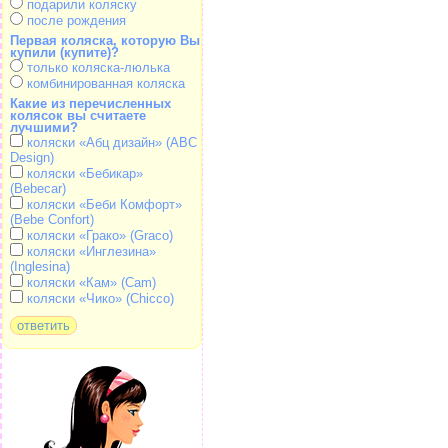
подарили коляску
после рождения
Первая коляска, которую Вы
купили (купите)?
только коляска-люлька
комбинированная коляска
Какие из перечисленных
колясок вы считаете
лучшими?
коляски «Абц дизайн» (ABC
Design)
коляски «Бебикар»
(Bebecar)
коляски «Беби Комфорт»
(Bebe Confort)
коляски «Грако» (Graco)
коляски «Инглезина»
(Inglesina)
коляски «Кам» (Cam)
коляски «Чико» (Chicco)