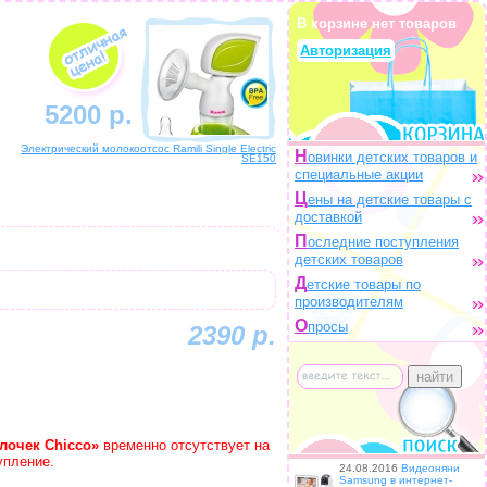
В корзине нет товаров
Авторизация
5200 р.
Электрический молокоотсос Ramili Single Electric
Н
овинки детских товаров и
SE150
специальные акции
Ц
ены на детские товары с
доставкой
П
оследние поступления
детских товаров
Д
етские товары по
производителям
О
просы
2390 р.
лочек Chicco»
временно отсутствует на
упление.
24.08.2016
Видеоняни
Samsung в интернет-