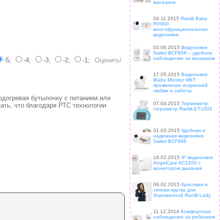
магазине
04.11.2015
Ramili Baby
RV900:
многофункциональная
видеоняня
03.06.2015
Видеоняня
Switel BCF808 – удобное
наблюдение за малышом
-5;
-4;
-3;
-2;
-1;
17.05.2015
Видеоняня
iBaby Monitor M6T:
проявление искренней
любви и заботы
догревая бутылочку с питанием или
07.04.2015
Термометр-
ать, что благодаря РТС технологии
гигрометр Ramili ET1003
31.03.2015
Удобная и
надежная видеоняня
Switel BCF986
18.02.2015
IP видеоняня
AngelCare AC1200 с
монитором дыхания
09.02.2015
Красивая и
теплая куртка для
беременной Ramili Lady
11.12.2014
Комфортное
наблюдение за ребенком