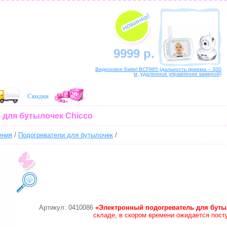
9999 р.
Видеоняня Switel BCF985 (дальность приема – 300
м, удаленное управление камерой)
Скидки
 для бутылочек Chicco
ения
/
Подогреватели для бутылочек
/
Артикул: 0410086
«Электронный подогреватель для буты
складе, в скором времени ожидается пост