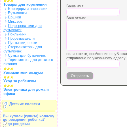
Товары для кормления
Ваше имя:
Блендеры и пароварки
Бутылочки
Ёршики
Ваш отзыв:
Миксеры
Подогреватели для
бутылочек
Поильники
Прорезыватели
Пустышки, соски
Стерилизаторы для
бутылочек
если хотите, сообщение о публика
Сумки для бутылочек
отправлено по указанному адресу 
Термометры для детского
питания
Увлажнители воздуха
Уход за ребенком
Электроника для дома и
офиса
Детские коляски
Вы купили (купите) коляску
до рождения ребенка?
до рождения