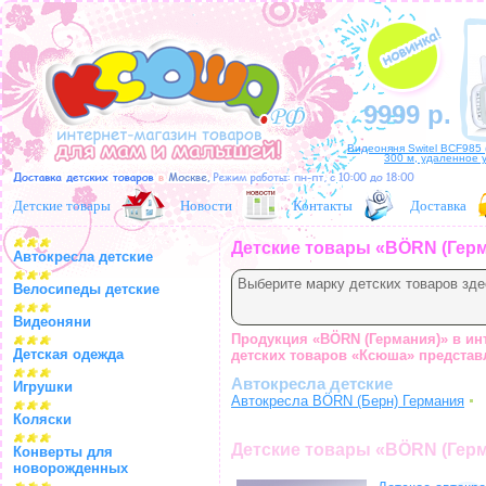
9999 р.
Видеоняня Switel BCF985 
300 м, удаленное 
Детские товары
Новости
Контакты
Доставка
Детские товары «BÖRN (Гер
Автокресла детские
Выберите марку детских товаров зде
Велосипеды детские
Видеоняни
Продукция «BÖRN (Германия)» в ин
Детская одежда
детских товаров «Ксюша» представ
Автокресла детские
Игрушки
Автокресла BÖRN (Берн) Германия
Коляски
Детские товары «BÖRN (Гер
Конверты для
новорожденных