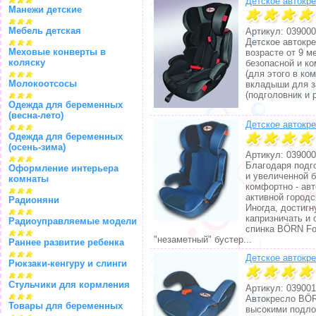
Детское автокре
Манежи детские
Мебель детская
Артикул: 039000
Детское автокр
Меховые конверты в
возрасте от 9 м
коляску
безопасной и к
(для этого в к
Молокоотсосы
вкладыши для за
(подголовник и 
Одежда для беременных
(весна-лето)
Детское автокре
Одежда для беременных
(осень-зима)
Артикул: 039000
Благодаря подг
Оформление интерьера
и увеличенной 
комнаты
комфортно - ав
активной город
Радионяни
Иногда, достигн
капризничать и 
Радиоуправляемые модели
спинка BÖRN Fo
"незаметный" бустер...
Раннее развитие ребенка
Детское автокре
Рюкзаки-кенгуру и слинги
Стульчики для кормления
Артикул: 039001
Автокресло BÖR
Товары для беременных
высокими подло