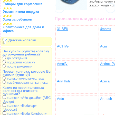
знойным летом и
Товары для кормления
жарко, когда хо
Увлажнители воздуха
Производители детских тов
Уход за ребенком
Электроника для дома и
31 ВЕК
4moms
офиса
Детские коляски
ACTIVe
Adiri
Вы купили (купите) коляску
до рождения ребенка?
до рождения
подарили коляску
Amalfy
Androx (
после рождения
Первая коляска, которую Вы
купили (купите)?
только коляска-люлька
Any Kids
Aprica
комбинированная коляска
Какие из перечисленных
колясок вы считаете
лучшими?
коляски «Абц дизайн» (ABC
Ardo
Art-tech
Design)
коляски «Бебикар»
(Bebecar)
коляски «Беби Комфорт»