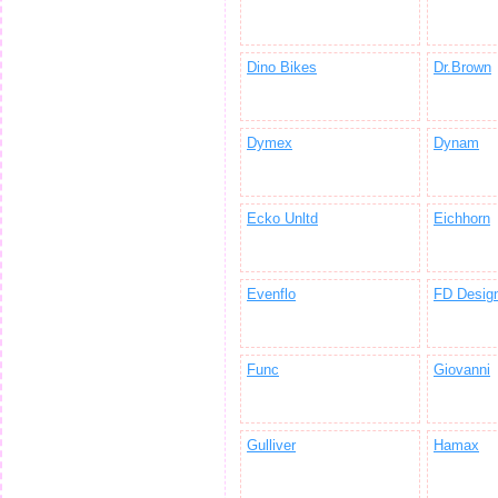
Dino Bikes
Dr.Brown
Dymex
Dynam
Ecko Unltd
Eichhorn
Evenflo
FD Desig
Func
Giovanni
Gulliver
Hamax