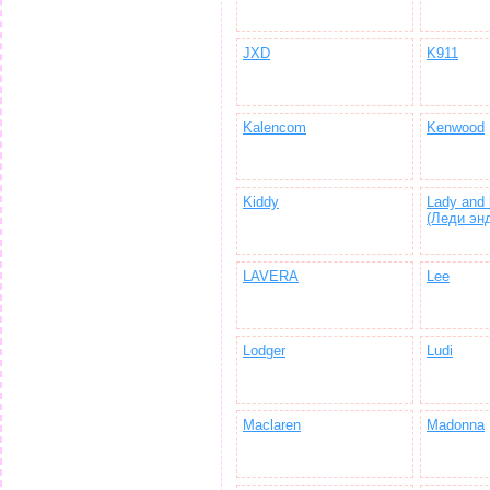
JXD
K911
Kalencom
Kenwood
Kiddy
Lady and
(Леди эн
LAVERA
Lee
Lodger
Ludi
Maclaren
Madonna