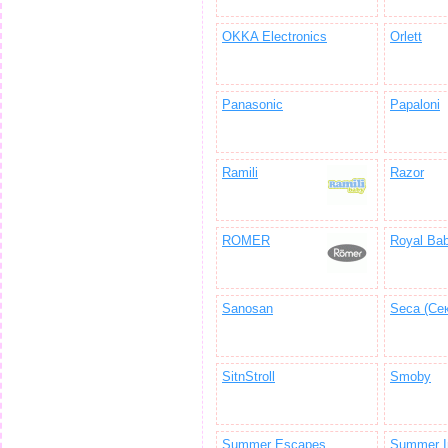
OKKA Electronics
Orlett
Panasonic
Papaloni
Ramili
Razor
ROMER
Royal Ba
Sanosan
Seca (Се
SitnStroll
Smoby
Summer Escapes
Summer I