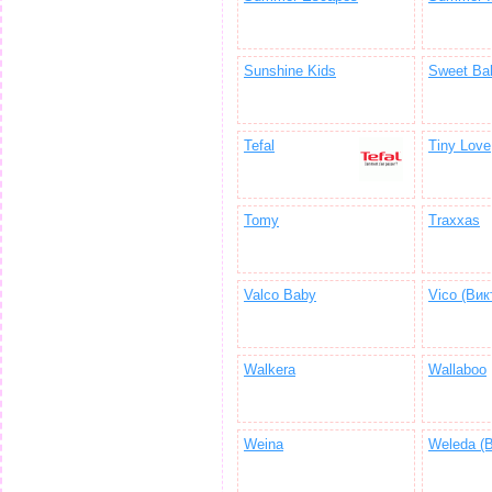
Sunshine Kids
Sweet Ba
Tefal
Tiny Love
Tomy
Traxxas
Valco Baby
Vico (Вик
Walkera
Wallaboo
Weina
Weleda (