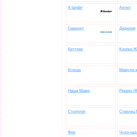
X-lander
Антел
Горизонт
Дидилия
Кеттлер
Кнопка Ж
Ксюша
Мамуля к
Наша Мама
Рекаро (R
Столплит
Стрелец
Фея
Чудо-чад