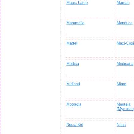
Magic Lamp
Maman
Mammalia
Manduca
Mattel
Maxi-Cosi
Medisa
Medisana
Midland
Mima
Motorola
Mustela
(Мустела
Nucia Kid
Nuna