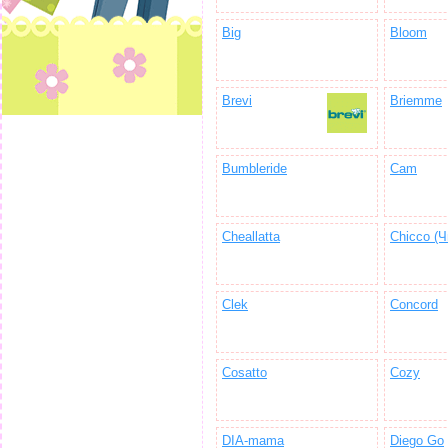
Big
Bloom
Brevi
Briemme
Bumbleride
Cam
Cheallatta
Chicco (Ч
Clek
Concord
Cosatto
Cozy
DIA-mama
Diego Go