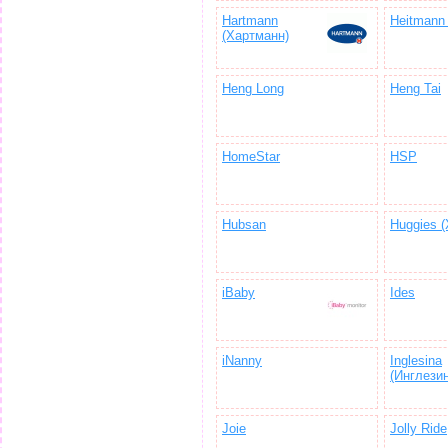
Hartmann
Heitmann 
(Хартманн)
Heng Long
Heng Tai
HomeStar
HSP
Hubsan
Huggies (
iBaby
Ides
iNanny
Inglesina
(Инглези
Joie
Jolly Ride