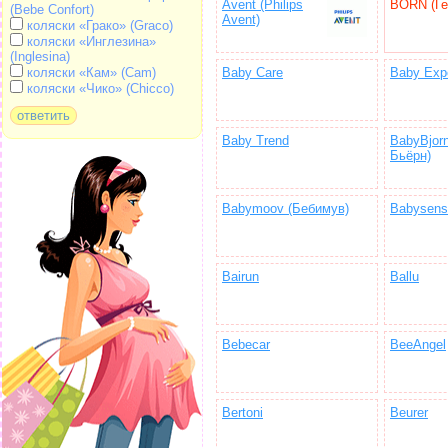
Avent (Philips
BÖRN (Ге
(Bebe Confort)
Avent)
коляски «Грако» (Graco)
коляски «Инглезина»
(Inglesina)
Baby Care
Baby Exp
коляски «Кам» (Cam)
коляски «Чико» (Chicco)
Baby Trend
BabyBjor
Бьёрн)
Babymoov (Бебимув)
Babysense
Bairun
Ballu
Bebecar
BeeAngel
Bertoni
Beurer