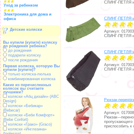
СЛИНГ-ПЕТЛЯ из
Уход за ребенком
Электроника для дома и
СЛИНГ-ПЕТЛЯ из
офиса
Детские коляски
Артикул: 017003
СЛИНГ-ПЕТЛЯ из
Вы купили (купите) коляску
до рождения ребенка?
до рождения
СЛИНГ-ПЕТЛЯ из
подарили коляску
после рождения
Артикул: 017003
Первая коляска, которую Вы
СЛИНГ-ПЕТЛЯ из
купили (купите)?
только коляска-люлька
комбинированная коляска
Какие из перечисленных
колясок вы считаете
лучшими?
коляски «Абц дизайн» (ABC
Рюкзак-перенос
Design)
коляски «Бебикар»
(Bebecar)
Артикул: 017008
коляски «Беби Комфорт»
Рюкзак—перенос
(Bebe Confort)
пропускающего 
коляски «Грако» (Graco)
приспособить к с
коляски «Инглезина»
(Inglesina)