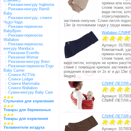
(Сайбекс)
пряжки или кол
Рюкзаки-кенгуру Inglesina
слоев ткани, ко
Рюкзаки-кенгуру Ramili
виде петли, кот
Baby
отрегулировать
Рюкзаки-кенгуру, слинги
застежек-липучек. Слинг-петля подх
Чудо-Чадо
13кг (в положении сидя у груди мамы,
Рюкзаки-переноски
BabyBjorn
Wallaboo СЛИНГ
Рюкзаки-переноски
Wallaboo
Рюкзаки-переноски,
Артикул: 017001
кенгуру Manduca
Компактный, удо
Рюкзачки Evenflo
пряжки или кол
Рюкзачки Womar
слоев ткани, ко
Рюкзачки-кенгуру Brevi
виде петли, которую не нужно расст
Рюкзачки-переноски Ergo
спине с помощью крепких застежек-л
Baby Carrier
рождения и весом от 2х кг и до 13кг 
Слинги ACTIVe
бедре)...
Слинги Lodger
Слинги Mammalia
СЛИНГ-ПЕТЛЯ из
Слинги Wallaboo
Сумки-кенгуру Baby Care
Артикул: 017003
СЛИНГ-ПЕТЛЯ из
Стульчики для кормления
Товары для беременных
СЛИНГ-ПЕТЛЯ из
Товары для кормления
Увлажнители воздуха
Артикул: 017003