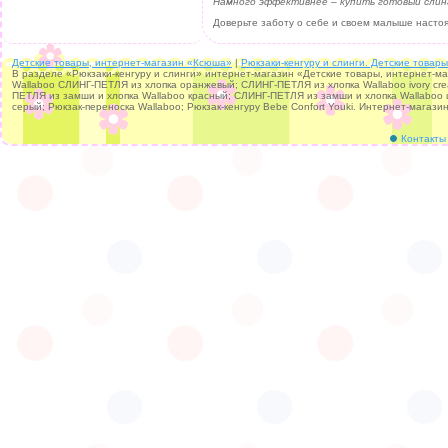
Намного эффективнее – купить готовый слинг 
Доверьте заботу о себе и своем малыше наст
Детские товары, интернет-магазин «Ксюша»
|
Рюкзаки-кенгуру и слинги. Детские товар
В разделе «Рюкзаки-кенгуру и слинги» интернет-магазин «Детские товары, интернет-м
Wallaboo СЛИНГ-ПЕТЛЯ из хлопка оранжевый; СЛИНГ-ПЕТЛЯ из хлопка Wallaboo ivory cre
ПЕТЛЯ из замши и хлопка Wallaboo красный; СЛИНГ-ПЕТЛЯ из замши и хлопка Wallaboo
серый; Рюкзак-переноска Wallaboo; Рюкзак-кенгуру Bebe Confort Youki. Интернет-магази
Контакты