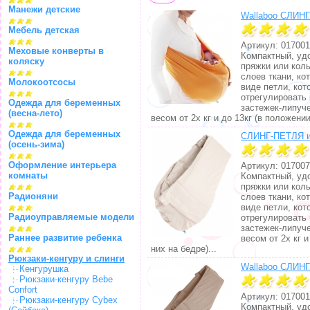
Манежи детские
Wallaboo СЛИНГ
Мебель детская
Артикул: 017001
Меховые конверты в
Компактный, удо
коляску
пряжки или кол
слоев ткани, ко
Молокоотсосы
виде петли, кот
отрегулировать
Одежда для беременных
застежек-липуч
(весна-лето)
весом от 2х кг и до 13кг (в положени
Одежда для беременных
СЛИНГ-ПЕТЛЯ из 
(осень-зима)
Оформление интерьера
Артикул: 017007
комнаты
Компактный, удо
пряжки или кол
Радионяни
слоев ткани, ко
виде петли, кот
Радиоуправляемые модели
отрегулировать
застежек-липуч
Раннее развитие ребенка
весом от 2х кг 
них на бедре)...
Рюкзаки-кенгуру и слинги
Wallaboo СЛИНГ
Кенгурушка
Рюкзаки-кенгуру Bebe
Confort
Артикул: 017001
Рюкзаки-кенгуру Cybex
Компактный, удо