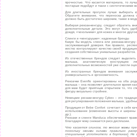
прочностью. Что касается материала, то лучш
постарше подойдут и ткани с синтетическими в
Для длительных прогулок лучше выбирать
Обратите внимание, что переноска должна 
должно быть достаточно широким, также в мод
Выбирая рюкзак-кенгуру, следует обратить вн
дополнительные детали. Это могут быть удоб
дождя, «чехольчики» для ножек и многое другое
Слинги и «кенгурушки»: надежные бренды
Какую бы модель слинга или рюкзака-кенгуру
заслуживающей доверия. Как правило, респек
жестко контролируют качество своей продукци
создания собственных уникальных разработок.
Из отечественных брендов следует выделить
малыша, анатомическую конструкцию лям
дополнительных возможностей уже смогли оцен
Из иностранных брендов внимания заслу
универсальность и эргономичность.
Рюкзачки Evenflo ориентированы на оба роди
малыша – она позволяет длительное время нахо
для мам будет приятным открытием то, что сп
фигуру визуально стройнее.
Немецкие рюзаки-кенгуру Сybex – это традици
для регулирования положения малыша, удобные
Продукция от Bebe Confort сочетает в себе кач
использовании (изменение высоты и ширины 
др.).
Рюкзаки и слинги Manduca обеспечивают прави
благодаря чему снижается риск дисплазии.
Что касается слингов, то многие мамы пр
поскольку своими силами правильно раск
специальные уплотнители в бортиках). Не 