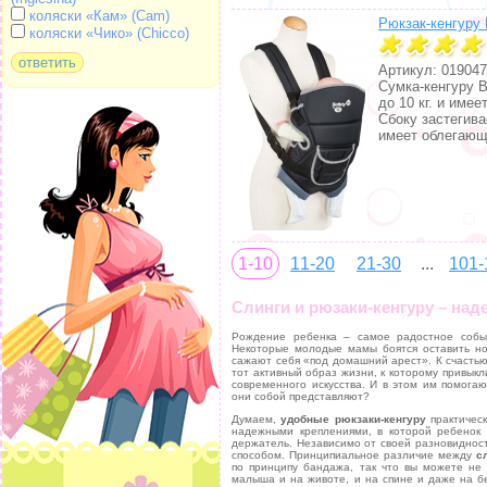
коляски «Кам» (Cam)
Рюкзак-кенгуру 
коляски «Чико» (Chicco)
Артикул: 019047
Сумка-кенгуру 
до 10 кг. и име
Сбоку застегив
имеет облегаю
1-10
11-20
21-30
...
101-
Слинги и рюзаки-кенгуру – н
Рождение ребенка – самое радостное собы
Некоторые молодые мамы боятся оставить но
сажают себя «под домашний арест». К счастью
тот активный образ жизни, к которому привыкли
современного искусства. И в этом им помога
они собой представляют?
Думаем,
удобные рюкзаки-кенгуру
практическ
надежными креплениями, в которой ребенок 
держатель. Независимо от своей разновидност
способом. Принципиальное различие между
с
по принципу бандажа, так что вы можете не 
малыша и на животе, и на спине и даже на бе