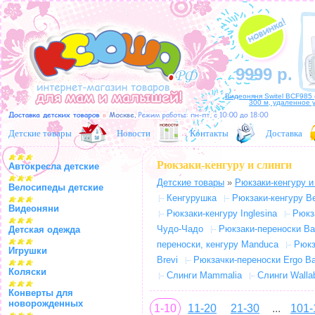
9999 р.
Видеоняня Switel BCF985 
300 м, удаленное 
Детские товары
Новости
Контакты
Доставка
Рюкзаки-кенгуру и слинги
Автокресла детские
Детские товары
»
Рюкзаки-кенгуру и
Велосипеды детские
Кенгурушка
Рюкзаки-кенгуру Be
Видеоняни
Рюкзаки-кенгуру Inglesina
Рюкз
Чудо-Чадо
Рюкзаки-переноски Ba
Детская одежда
переноски, кенгуру Manduca
Рюкз
Игрушки
Brevi
Рюкзачки-переноски Ergo Ba
Коляски
Слинги Mammalia
Слинги Walla
Конверты для
новорожденных
1-10
11-20
21-30
...
101-