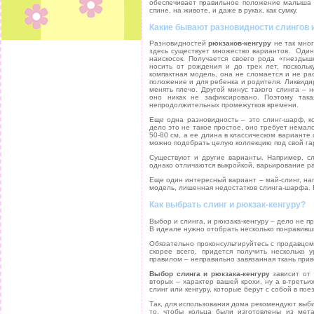
обеспечивает правильное положение малыша з
спине, на животе, и даже в руках, как сумку.
Какие бывают разновидности слингов 
Разновидностей
рюкзаков-кенгуру
не так мног
здесь существует множество вариантов. Один 
наискосок. Получается своего рода «гнезды
носить от рождения и до трех лет, поскольк
компактная модель, она не сломается и не ра
положение и для ребенка и родителя. Ликвиди
менять плечо. Другой минус такого слинга – 
оно никак не зафиксировано. Поэтому так
непродолжительных промежутков времени.
Еще одна разновидность – это слинг-шарф, к
дело это не такое простое, оно требует немал
50-80 см, а ее длина в классическом варианте 
можно подобрать целую коллекцию под свой га
Существуют и другие варианты. Например, с
однако отличаются выкройкой, варьирование 
Еще один интересный вариант – май-слинг, на
модель, лишенная недостатков слинга-шарфа. 
Как выбрать слинг и рюкзак-кенгуру?
Выбор и слинга, и рюкзака-кенгуру – дело не п
В идеале нужно отобрать несколько понравивши
Обязательно проконсультируйтесь с продавцом
скорее всего, придется получить несколько 
правилом – неправильно завязанная ткань прив
Выбор слинга и рюкзака-кенгуру
зависит от 
вторых – характер вашей крохи, ну а в-треть
слинг или кенгуру, которые берут с собой в пое
Так, для использования дома рекомендуют вы
то, чтобы кольца были изготовлены из мет